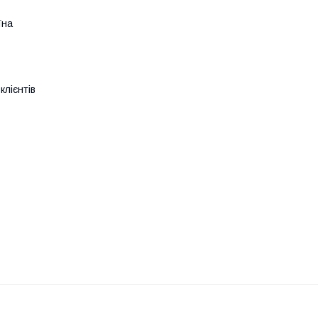
їна
клієнтів