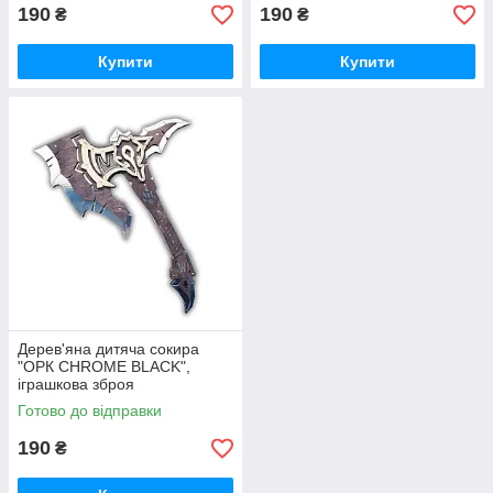
190
190
₴
₴
Купити
Купити
Дерев'яна дитяча сокира
"ОРК CHROME BLACK",
іграшкова зброя
Готово до відправки
190
₴