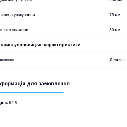
ирина упакування
75 мм
исота упаковки
30 мм
Користувальницькі характеристики
паковка
Дерево+
нформація для замовлення
іна:
99 ₴