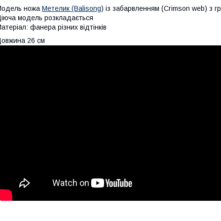
Модель ножа
Метелик (Balisong
) із забарвленням (Crimson web) з гр
іюча модель розкладається
атеріал: фанера різних відтінків
овжина 26 см