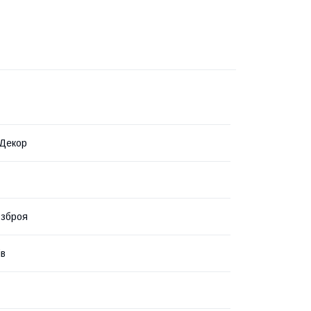
 Декор
 зброя
ів