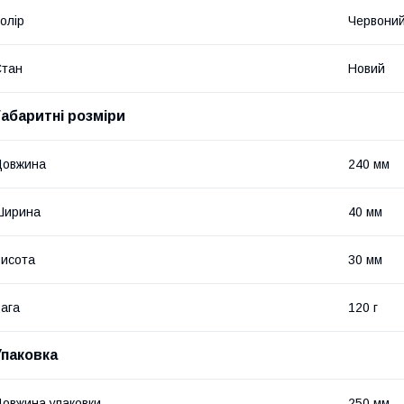
олір
Червони
Стан
Новий
Габаритні розміри
Довжина
240 мм
Ширина
40 мм
исота
30 мм
ага
120 г
Упаковка
овжина упаковки
250 мм