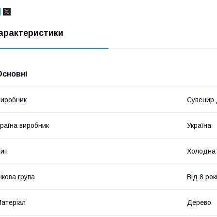
арактеристики
Основні
иробник
Сувенир
раїна виробник
Україна
ип
Холодна
ікова група
Від 8 рок
атеріал
Дерево