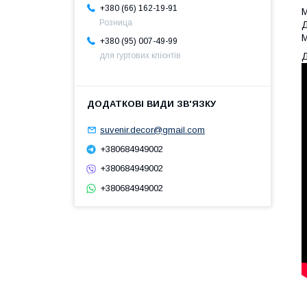
+380 (66) 162-19-91
Розница
Д
М
+380 (95) 007-49-99
Д
для гуртових клієнтів
suvenir.decor@gmail.com
+380684949002
+380684949002
+380684949002