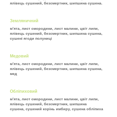
ялівець сушений,
безсмертник, шипшина сушена.
Земляничний
м’ята, лист смородини, лист малини,
цвіт липи,
ялівець сушений, безсмертник,
шипшина сушена,
сушені ягоди полуниці
Медовий
м’ята, лист смородини, лист малини,
цвіт липи,
ялівець сушений,
безсмертник, шипшина сушена,
мед
Обліпиховий
м’ята, лист смородини, лист малини,
цвіт липи,
ялівець сушений,
безсмертник, шипшина
сушена,
сушений корінь имбиру, сушена обліпиха