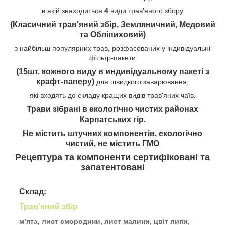
в якій знаходиться
4
види трав'яного збору
(Класичний трав'яний збір, Земляничний, Медовий
та Обліпиховий)
з найбільш популярних трав, розфасованих у індивідуальні
фільтр-пакети
(15шт. кожного виду в индивідуальному пакеті з
крафт-паперу)
для швидкого заварювання,
які входять до складу кращих видів трав'яних чаїв.
Трави зібрані в екологічно чистих районах
Карпатських гір.
Не містить штучних компонентів, екологічно
чистий, не містить ГМО
Рецептура та компоненти сертифіковані та
запатентовані
Склад:
Трав'яний збір
м’ята, лист смородини, лист малини,
цвіт липи,