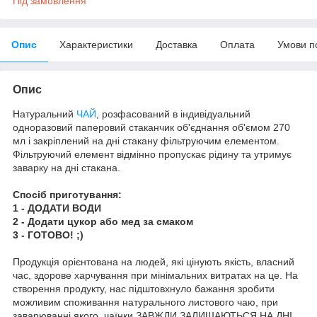
Під замовлення
Опис
Характеристики
Доставка
Оплата
Умови п
Опис
Натуральний
ЧАЙ
, розфасований в індивідуальний
одноразовий паперовий стаканчик об'єднання об'ємом 270
мл і закріплений на дні стакану фільтруючим елементом.
Фільтруючий елемент відмінно пропускає рідину та утримує
заварку на дні стакана.
Спосіб приготування:
1 - ДОДАТИ ВОДИ
2 - Додати цукор або мед за смаком
3 - ГОТОВО! ;)
Продукція орієнтована на людей, які цінують якість, власний
час, здорове харчування при мінімальних витратах на це. На
створення продукту, нас підштовхнуло бажання зробити
можливим споживання натурального листового чаю, при
заварюванні якого, чаїнки ЗАВЖДИ ЗАЛИШАЮТЬСЯ НА ДНІ,