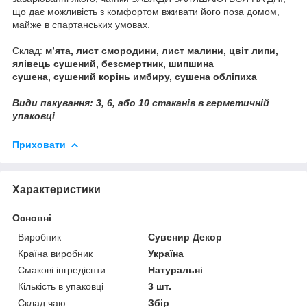
що дає можливість з комфортом вживати його поза домом,
майже в спартанських умовах.
Склад:
м’ята, лист смородини, лист малини,
цвіт липи,
ялівець сушений,
безсмертник, шипшина
сушена,
сушений корінь имбиру, сушена обліпиха
Види пакування: 3, 6, або 10 стаканів в герметичній
упаковці
Приховати
Характеристики
Основні
Виробник
Сувенир Декор
Країна виробник
Україна
Смакові інгредієнти
Натуральні
Кількість в упаковці
3 шт.
Склад чаю
Збір