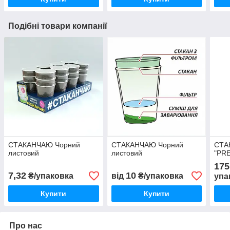
Подібні товари компанії
СТАКАНЧАЮ Чорний
СТАКАНЧАЮ Чорний
СТА
листовий
листовий
"PR
175
7,32
10
₴/упаковка
від
₴/упаковка
упа
Купити
Купити
Про нас