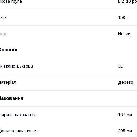
ікова група
Від 10 ро
ага
150 г
Стан
Новий
Основні
ип конструктора
3D
атеріал
Дерево
Паковання
ирина паковання
167 мм
овжина паковання
295 мм