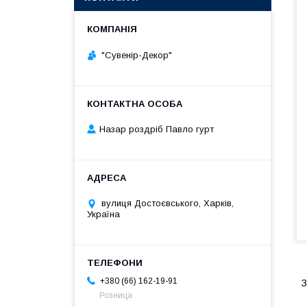
"Сувенір-Декор"
Назар роздріб Павло гурт
вулиця Достоєвського, Харків,
Україна
+380 (66) 162-19-91
З
Розница