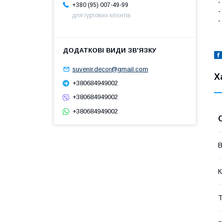
-
+380 (95) 007-49-99
-
для гуртових клієнтів
-
suvenir.decor@gmail.com
Х
+380684949002
+380684949002
+380684949002
В
К
Т