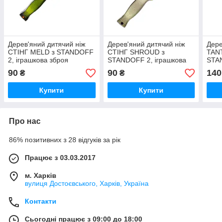
Дерев'яний дитячий ніж
Дерев'яний дитячий ніж
Дере
СТІНГ MELD з STANDOFF
СТІНГ SHROUD з
TAN
2, іграшкова зброя
STANDOFF 2, іграшкова
STAN
зброя
збро
90
90
140
₴
₴
Купити
Купити
Про нас
86% позитивних з 28 відгуків за рік
Працює з 03.03.2017
м. Харків
вулиця Достоєвського, Харків, Україна
Контакти
Сьогодні працює з 09:00 до 18:00