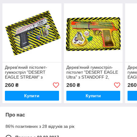
Дерев'яний пістолет-
Дерев'яний гумкостріл-
Дере
гумкостріл "DESERT
пістолет "DESERT EAGLE
гумк
EAGLE STREAM" з
Ultra" з STANDOFF 2,
EAG
STANDOFF 2, іграшкова
іграшкова зброя
STAN
260
260
260
₴
₴
зброя
збро
Купити
Купити
Про нас
86% позитивних з 28 відгуків за рік