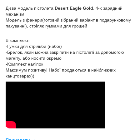
Дієва модель пістолета
Desert Eagle
Gold
, 4-х зарядний
механізм.
Модель з фанери(готовий зібраний варіант в подарунковому
пакуванні), стріляє гумками для грошей
В комплекті:
-Гумки для стрільби (набої)
-Брелок, який можна закріпити на пістолеті за допомогою
магніту, або носити окремо
-Комплект наліпок
Максимум позитиву! Набої продаються в найближчих
канцтоварах))
Приховати