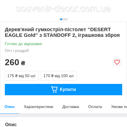
Дерев'яний гумкостріл-пістолет "DESERT
EAGLE Gold" з STANDOFF 2, іграшкова зброя
Готово до відправки
Опт і роздріб
260
₴
175 ₴
від 50 шт.
170 ₴
від 100 шт.
Купити
Опис
Характеристики
Доставка
Оплата
Умови п
Опис