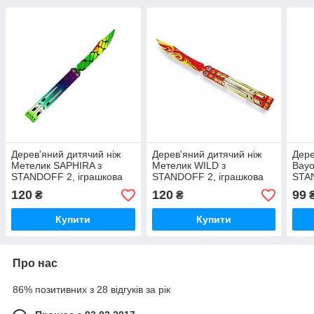
Дерев'яний дитячий ніж
Дерев'яний дитячий ніж
Дере
Метелик SAPHIRA з
Метелик WILD з
Bayo
STANDOFF 2, іграшкова
STANDOFF 2, іграшкова
STAN
зброя
зброя
збро
120
120
99
₴
₴
Купити
Купити
Про нас
86% позитивних з 28 відгуків за рік