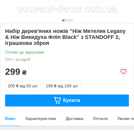
Набір дерев'яних ножів "Ніж Метелик Legasy
& Ніж Викидуха Фліп Black" з STANDOFF 2,
іграшкова зброя
Готово до відправки
Опт і роздріб
299
₴
200 ₴
від 50 шт.
199 ₴
від 100 шт.
Купити
Опис
Характеристики
Доставка
Оплата
Умови п