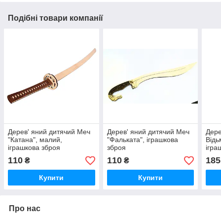
Подібні товари компанії
Дерев' яний дитячий Меч
Дерев' яний дитячий Меч
Дере
"Катана", малий,
"Фальката", іграшкова
Відь
іграшкова зброя
зброя
ігра
110
110
185
₴
₴
Купити
Купити
Про нас