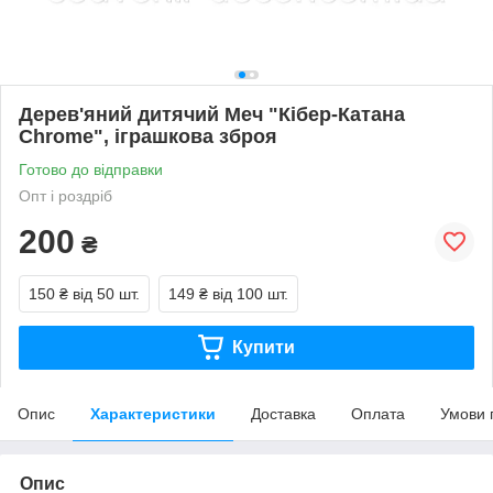
Дерев'яний дитячий Меч "Кібер-Катана
Chrome", іграшкова зброя
Готово до відправки
Опт і роздріб
200
₴
150 ₴
від 50 шт.
149 ₴
від 100 шт.
Купити
Опис
Характеристики
Доставка
Оплата
Умови 
Опис