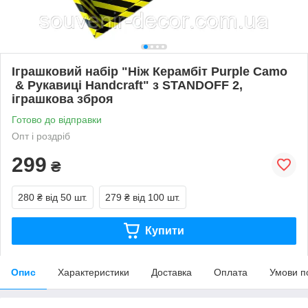
Іграшковий набір "Ніж Керамбіт Purple Camo
& Рукавиці Handcraft" з STANDOFF 2,
іграшкова зброя
Готово до відправки
Опт і роздріб
299
₴
280 ₴
від 50 шт.
279 ₴
від 100 шт.
Купити
Опис
Характеристики
Доставка
Оплата
Умови п