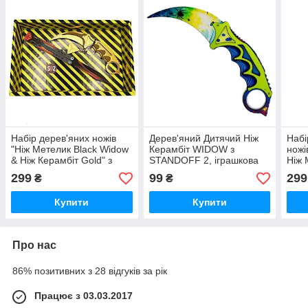
Набір дерев'яних ножів
Дерев'яний Дитячий Ніж
Набі
"Ніж Метелик Black Widow
Керамбіт WIDOW з
ножі
& Ніж Керамбіт Gold" з
STANDOFF 2, іграшкова
Ніж 
STANDOFF 2, іграшкова
зброя
STAN
299
99
299
₴
₴
зброя
збро
Купити
Купити
Про нас
86% позитивних з 28 відгуків за рік
Працює з 03.03.2017