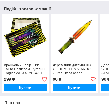
Подібні товари компанії
Іграшковий набір "Ніж
Дерев'яний дитячий ніж
Дере
Танто Restless & Рукавиці
СТІНГ MELD з STANDOFF
СТІ
Troglodyte" з STANDOFF
2, іграшкова зброя
STAN
2, іграшкова зброя
збро
299
90
90
₴
₴
Купити
Купити
Про нас