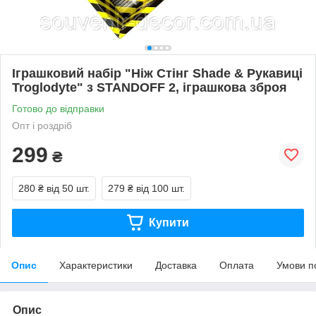
Іграшковий набір "Ніж Стінг Shade & Рукавиці
Troglodyte" з STANDOFF 2, іграшкова зброя
Готово до відправки
Опт і роздріб
299
₴
280 ₴
від 50 шт.
279 ₴
від 100 шт.
Купити
Опис
Характеристики
Доставка
Оплата
Умови п
Опис