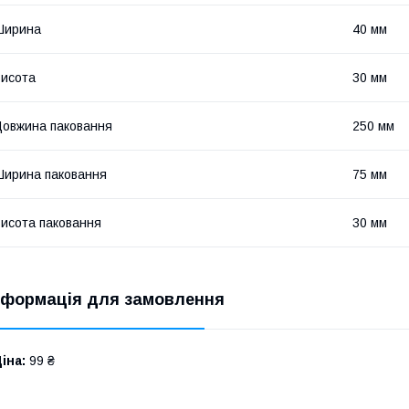
Ширина
40 мм
исота
30 мм
овжина паковання
250 мм
ирина паковання
75 мм
исота паковання
30 мм
нформація для замовлення
іна:
99 ₴