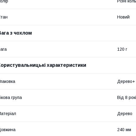
олір
Різні кол
Стан
Новий
Вага з чохлом
ага
120 г
Користувальницькі характеристики
паковка
Дерево+
ікова група
Від 8 рок
атеріал
Дерево
Довжина
240 мм