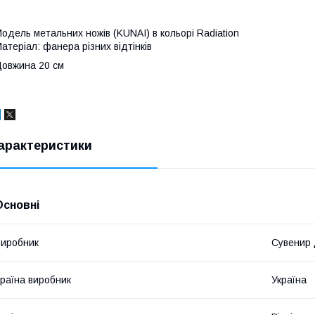
одель метальних ножів (KUNAI) в кольорі Radiation
атеріал: фанера різних відтінків
овжина 20 см
арактеристики
Основні
иробник
Сувенир
раїна виробник
Україна