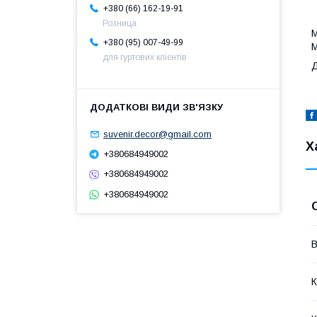
+380 (66) 162-19-91
Розница
М
+380 (95) 007-49-99
М
для гуртових клієнтів
Д
suvenir.decor@gmail.com
Х
+380684949002
+380684949002
+380684949002
В
К