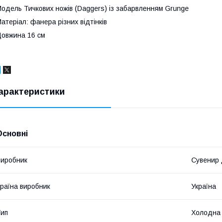
одель Тичкових ножів (Daggers) із забарвленням Grunge
атеріал: фанера різних відтінків
овжина 16 см
арактеристики
Основні
иробник
Сувенир
раїна виробник
Україна
ип
Холодна