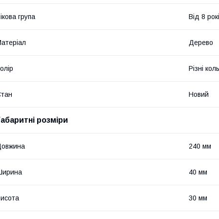
ікова група
Від 8 рок
атеріал
Дерево
олір
Різні кол
Стан
Новий
Габаритні розміри
Довжина
240 мм
Ширина
40 мм
исота
30 мм