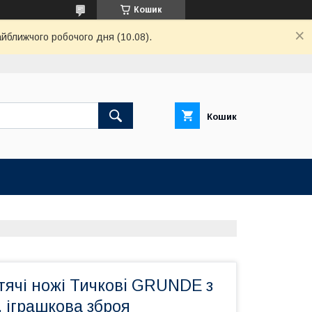
Кошик
айближчого робочого дня (10.08).
Кошик
тячі ножі Тичковi GRUNDE з
 іграшкова зброя