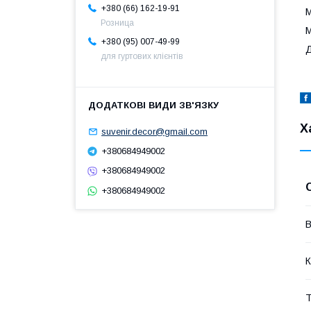
+380 (66) 162-19-91
М
Розница
М
+380 (95) 007-49-99
Д
для гуртових клієнтів
Х
suvenir.decor@gmail.com
+380684949002
+380684949002
+380684949002
В
К
Т