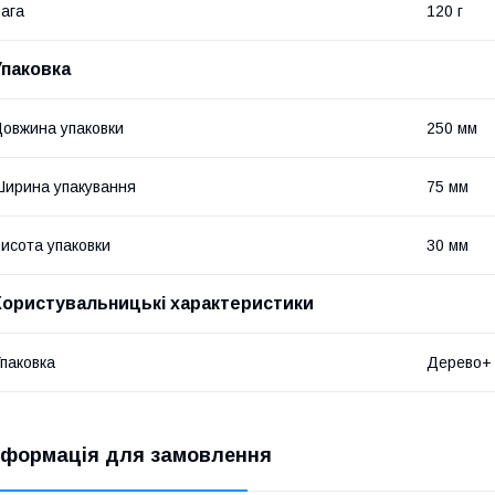
ага
120 г
Упаковка
овжина упаковки
250 мм
ирина упакування
75 мм
исота упаковки
30 мм
Користувальницькі характеристики
паковка
Дерево+
нформація для замовлення