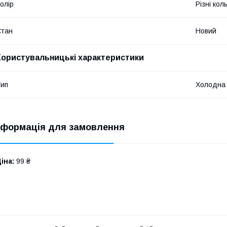
олір
Різні кол
Стан
Новий
Користувальницькі характеристики
ип
Холодна
нформація для замовлення
іна:
99 ₴