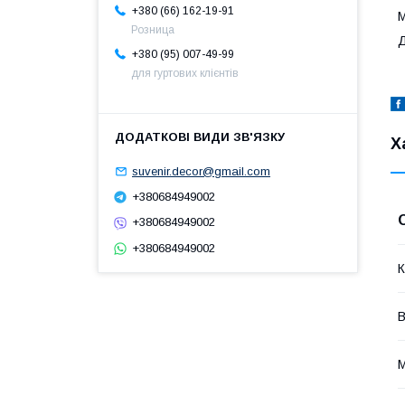
+380 (66) 162-19-91
М
Розница
Д
+380 (95) 007-49-99
для гуртових клієнтів
Х
suvenir.decor@gmail.com
+380684949002
+380684949002
+380684949002
К
В
М