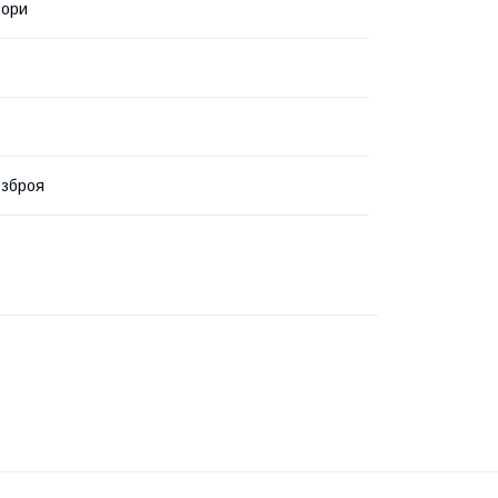
ьори
 зброя