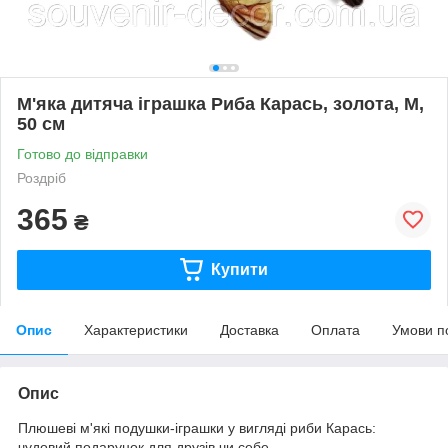
М'яка дитяча іграшка Риба Карась, золота, М,
50 см
Готово до відправки
Роздріб
365
₴
Купити
Опис
Характеристики
Доставка
Оплата
Умови п
Опис
Плюшеві м'які подушки-іграшки у вигляді риби Карась:
чудовий подарунок для друзів чи себе.