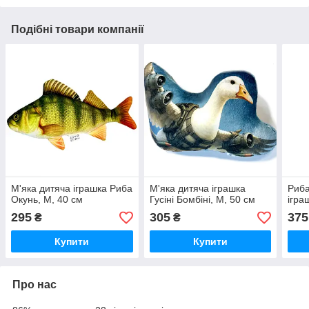
Подібні товари компанії
М'яка дитяча іграшка Риба
М'яка дитяча іграшка
Риба
Окунь, M, 40 см
Гусіні Бомбіні, М, 50 см
ігра
295
305
375
₴
₴
Купити
Купити
Про нас