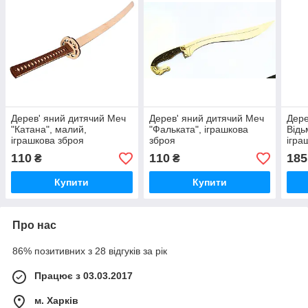
Дерев' яний дитячий Меч
Дерев' яний дитячий Меч
Дере
"Катана", малий,
"Фальката", іграшкова
Відь
іграшкова зброя
зброя
ігра
110
110
185
₴
₴
Купити
Купити
Про нас
86% позитивних з 28 відгуків за рік
Працює з 03.03.2017
м. Харків