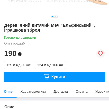
Дерев' яний дитячий Меч "Ельфійський",
іграшкова зброя
Готово до відправки
Опт і роздріб
190
₴
125 ₴
від 50 шт.
124 ₴
від 100 шт.
Купити
Опис
Характеристики
Доставка
Оплата
Умови п
Опис