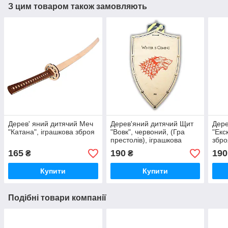
З цим товаром також замовляють
Дерев' яний дитячий Меч
Дерев'яний дитячий Щит
Дере
"Катана", іграшкова зброя
"Вовк", червоний, (Гра
"Екс
престолів), іграшкова
збро
зброя
165
190
190
₴
₴
Купити
Купити
Подібні товари компанії