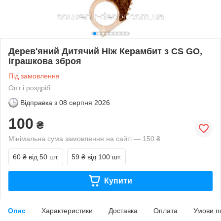
Дерев'яний Дитячий Ніж Керамбит з CS GO,
іграшкова зброя
Під замовлення
Опт і роздріб
Відправка з
08 серпня 2026
100
₴
Мінімальна сума замовлення на сайті — 150 ₴
60 ₴
від 50 шт.
59 ₴
від 100 шт.
Купити
Опис
Характеристики
Доставка
Оплата
Умови п