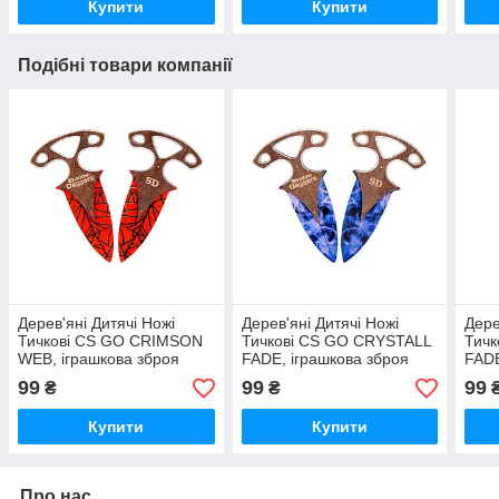
Купити
Купити
Подібні товари компанії
Дерев'яні Дитячі Ножі
Дерев'яні Дитячі Ножі
Дере
Тичковi CS GO CRIMSON
Тичковi CS GO CRYSTALL
Тич
WEB, іграшкова зброя
FADE, іграшкова зброя
FADE
99
99
99
₴
₴
Купити
Купити
Про нас