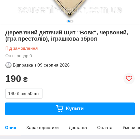
Дерев'яний дитячий Щит "Вовк", червоний,
(Гра престолів), іграшкова зброя
Під замовлення
Опт і роздріб
Відправка з
09 серпня 2026
190
₴
140 ₴
від 50 шт.
Купити
Опис
Характеристики
Доставка
Оплата
Умови п