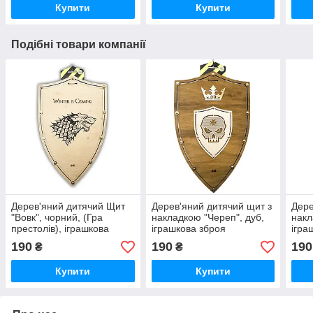
Купити
Купити
Подібні товари компанії
Дерев'яний дитячий Щит
Дерев'яний дитячий щит з
Дере
"Вовк", чорний, (Гра
накладкою "Череп", дуб,
накл
престолів), іграшкова
іграшкова зброя
ігра
зброя
190
190
190
₴
₴
Купити
Купити