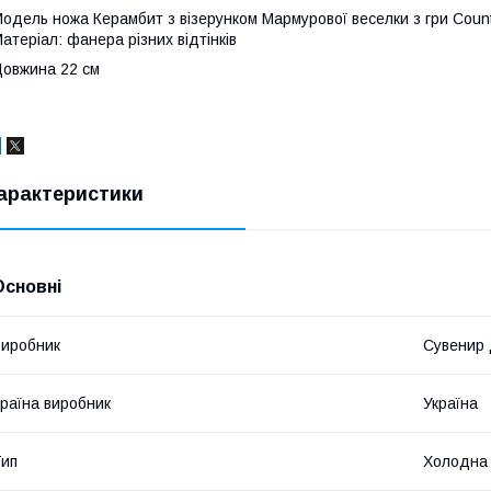
одель ножа Керамбит з візерунком Мармурової веселки з гри Counter
атеріал: фанера різних відтінків
овжина 22 см
арактеристики
Основні
иробник
Сувенир
раїна виробник
Україна
ип
Холодна