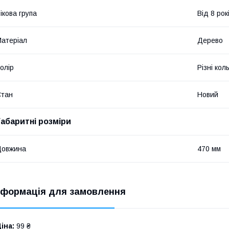
ікова група
Від 8 рок
атеріал
Дерево
олір
Різні кол
Стан
Новий
Габаритні розміри
Довжина
470 мм
нформація для замовлення
іна:
99 ₴