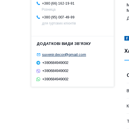
+380 (66) 162-19-91
М
Розница
М
+380 (95) 007-49-99
Д
для гуртових клієнтів
Х
suvenir.decor@gmail.com
+380684949002
+380684949002
+380684949002
В
К
Т